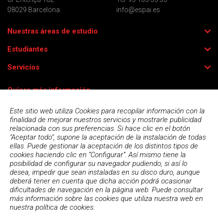
08029 Barcelona
info@espai.es
Nuestras áreas de estudio
Estudiantes
Servicios
Quiero más información
Este sitio web utiliza Cookies para recopilar información con la
finalidad de mejorar nuestros servicios y mostrarle publicidad
relacionada con sus preferencias. Si hace clic en el botón
"Aceptar todo", supone la aceptación de la instalación de todas
ellas. Puede gestionar la aceptación de los distintos tipos de
cookies haciendo clic en “Configurar”. Así mismo tiene la
posibilidad de configurar su navegador pudiendo, si así lo
desea, impedir que sean instaladas en su disco duro, aunque
deberá tener en cuenta que dicha acción podrá ocasionar
dificultades de navegación en la página web. Puede consultar
más información sobre las cookies que utiliza nuestra web en
Acepto la
política de privacidad
nuestra
política de cookies.