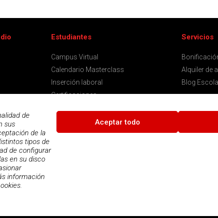
udio
Estudiantes
Servicios
Campus Virtual
Bonificaci
Calendario Masterclass
Alquiler de 
Inserción laboral
Blog Escola
Certificaciones
Notificaciones
nalidad de
Aceptar todo
n sus
ceptación de la
istintos tipos de
dad de configurar
n
das en su disco
asionar
ás información
cookies.
ques
|
Condiciones de uso
|
Política Privacidad
|
Política de cookies