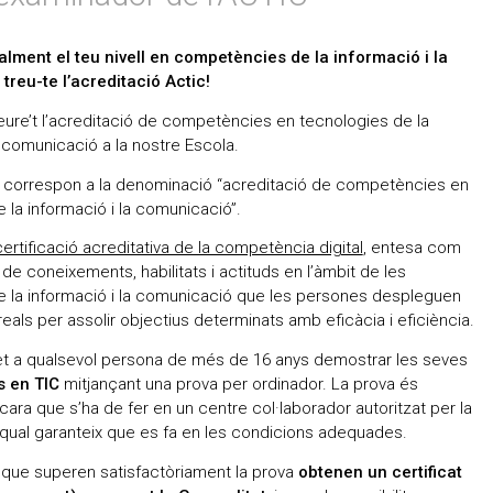
ialment el teu nivell en competències de la informació i la
treu-te l’acreditació Actic!
reure’t l’acreditació de competències en tecnologies de la
a comunicació a la nostre Escola.
C correspon a la denominació “acreditació de competències en
 la informació i la comunicació”.
ertificació acreditativa de la competència digital
, entesa com
de coneixements, habilitats i actituds en l’àmbit de les
e la informació i la comunicació que les persones despleguen
reals per assolir objectius determinats amb eficàcia i eficiència.
t a qualsevol persona de més de 16 anys demostrar les seves
 en TIC
mitjançant una prova per ordinador. La prova és
cara que s’ha de fer en un centre col·laborador autoritzat per la
l qual garanteix que es fa en les condicions adequades.
que superen satisfactòriament la prova
obtenen un certificat