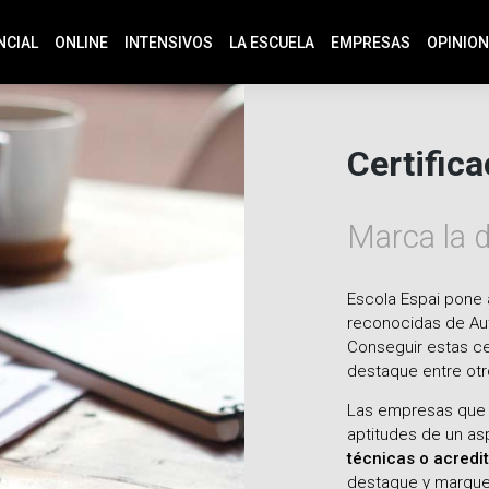
NCIAL
ONLINE
INTENSIVOS
LA ESCUELA
EMPRESAS
OPINIO
Certific
Marca la d
Escola Espai pone 
reconocidas de Aut
Conseguir estas cer
destaque entre otr
Las empresas que b
aptitudes de un as
técnicas o acredit
destaque y marque 