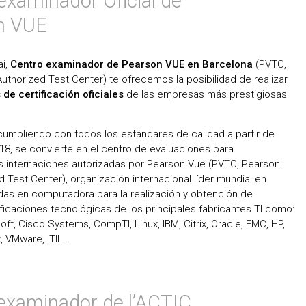
examinador Oficial de
n VUE
ai,
Centro examinador de Pearson VUE en Barcelona
(PVTC,
thorized Test Center) te ofrecemos la posibilidad de realizar
e certificación oficiales
de las empresas más prestigiosas
cumpliendo con todos los estándares de calidad a partir de
18, se convierte en el centro de evaluaciones para
es internaciones autorizadas por Pearson Vue (PVTC, Pearson
 Test Center), organización internacional líder mundial en
as en computadora para la realización y obtención de
ificaciones tecnológicas de los principales fabricantes TI como:
ft, Cisco Systems, CompTI, Linux, IBM, Citrix, Oracle, EMC, HP,
, VMware, ITIL…
examinador de l’ACTIC