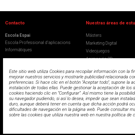
Contacto
Nuestras áreas de est
Escola Espai
Másters
Escola Professional d'aplicacions
Marketing Digital
Informàtiques
Videojuegos
Animación 3D
C/ Entença 182
Diseño Gráfico
Este sitio web utiliza Cookies para recopilar información con la fi
08029 Barcelona
Desarrollo Web
mejorar nuestros servicios y mostrarle publicidad relacionada co
preferencias. Si hace clic en el botón "Aceptar todo", supone la a
Programación
Tel. 93 163 53 53
instalación de todas ellas. Puede gestionar la aceptación de los d
Video y Postproducción
info@espai.es
cookies haciendo clic en “Configurar”. Así mismo tiene la posibili
Servidores y Virtualizació
su navegador pudiendo, si así lo desea, impedir que sean instala
duro, aunque deberá tener en cuenta que dicha acción podrá oc
Ofimática
dificultades de navegación en la página web. Puede consultar m
sobre las cookies que utiliza nuestra web en nuestra
política de 
© 2026
Escola Espai - Escola Professional d'Aplicacions Informati