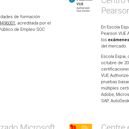
Centro 
Pearso
ntidades de formación
4496001
, acreditada por el
En Escola Esp
 Público de Empleo SOC
Pearson VUE Au
los
exámenes d
del mercado.
Escola Espai, 
octubre de 20
certificacion
VUE Authorized
pruebas basad
múltiples cert
Adobe, Microso
SAP, AutoDesk
izado Microsoft
Centre 