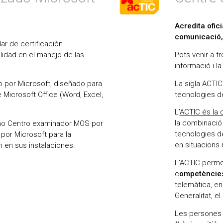
Acredita ofic
comunicació, 
ar de certificación
Pots venir a t
idad en el manejo de las
informació i l
La sigla ACTI
o por Microsoft, diseñado para
tecnologies de
 Microsoft Office (Word, Excel,
L’
ACTIC és la c
la combinació 
omo Centro examinador MOS por
tecnologies d
por Microsoft para la
en situacions 
 en sus instalaciones.
L’ACTIC perme
c
ompetències
telemàtica, en
Generalitat, e
Les persones 