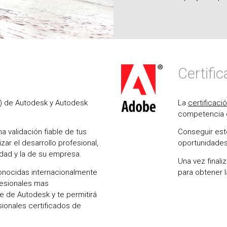
Certifi
) de Autodesk y Autodesk
La
certificaci
competencia c
a validación fiable de tus
Conseguir este
zar el desarrollo profesional,
oportunidades
idad y la de su empresa.
Una vez finali
onocidas internacionalmente
para obtener l
fesionales mas
e de Autodesk y te permitirá
sionales certificados de