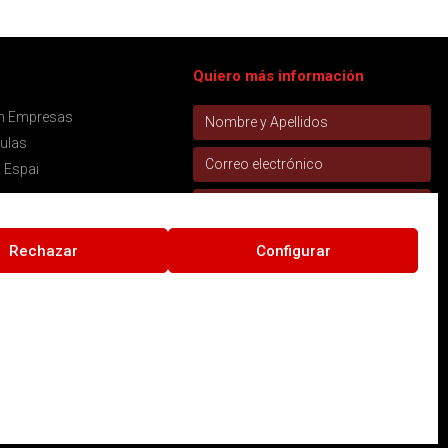
Quiero más información
ón Empresas
aulas
 Espai
Rechazar
Configurar
Acepto la
política de privacidad