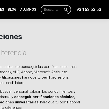
Botón de búsqueda
Buscar:
93 163 53 53
NES
BLOG
ALUMNOS
aciones
iferencia
a tu alcance conseguir las certificaciones más
odesk, VUE, Adobe, Microsoft, Actic, etc…
tificaciones hará que tu perfil profesional
os candidatos.
uscan personal, valoran los conocimientos y
pirante y
conseguir certificaciones oficiales,
aciones universitarias
, hará que tu perfil laboral
la diferencia.