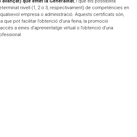
 o avançat) que emet la Generalitat
, i que els possibilita
eterminat nivell (1, 2 o 3, respectivament) de competències en
qualsevol empresa o administració. Aquests certificats són,
a que pot facilitar l’obtenció d’una feina, la promoció
l’accés a eines d’aprenentatge virtual o l’obtenció d’una
rofessional.