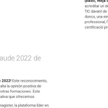
(bàsic, mitjà
acreditar un d
TIC davant de 
doncs, una ein
professional, 
certificació p
Laude 2022 de
e 2022!
Este reconocimiento,
lta la opinión positiva de
estras formaciones. Este
cativa que ofrecemos.
agister, la plataforma líder en