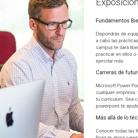
Exposición
Fundamentos Bie
Dispondrás de equip
a cabo las prácticas
campus te dará libe
practicar en ellos o
ejercitar más.
Carreras de futur
Microsoft Power Poi
cualquier empresa. 
tu currículum. Sea c
powerpoint te ayudar
Más allá de lo té
Conocer todas las f
Point te abrirá cami