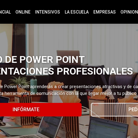
NCIAL
ONLINE
INTENSIVOS
LA ESCUELA
EMPRESAS
OPINIO
 DE POWER POINT
NTACIONES PROFESIONALES
e Power Point aprenderás a crear presentaciones atractivas y de c
a herramienta de comunicación con la que llegar mejor a tu público.
INFÓRMATE
PED