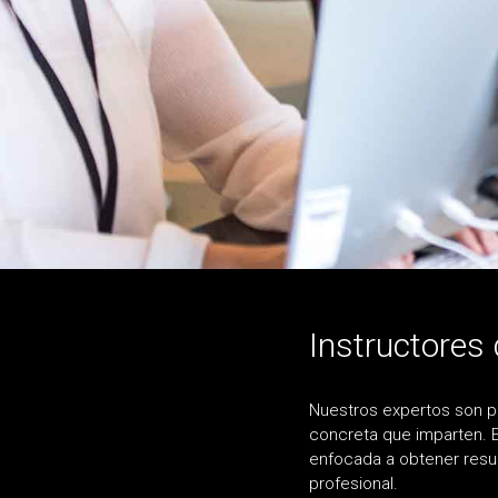
Instructores 
Nuestros expertos son pr
concreta que imparten. E
enfocada a obtener resul
profesional.