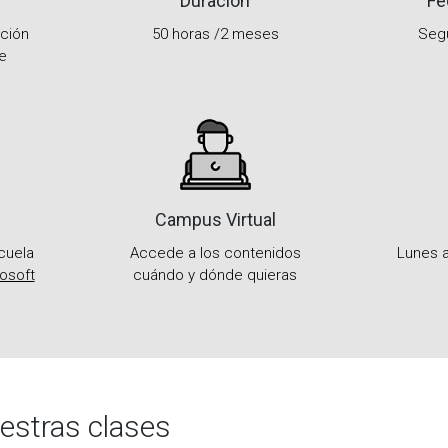
Duración
Fe
ación
50 horas /2 meses
Seg
e
Campus Virtual
scuela
Accede a los contenidos
Lunes a
rosoft
cuándo y dónde quieras
uestras clases