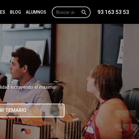
Botón de búsqueda
Buscar:
93 163 53 53
NES
BLOG
ALUMNOS
alidad extrayendo el máximo
IR TEMARIO