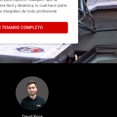
a fácil y dinámica, lo cual hace parte
 integrales de todo profesional.
R TEMARIO COMPLETO
David Roca