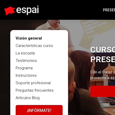
PRESE
Visión general
Características curso
CURSO
La escuela
PRESE
Testimonios
Programa
Con el Curso d
Instructores
provecho a est
Soporte profesional
Preguntas frecuentes
Artículos Blog
¡INFÓRMATE!