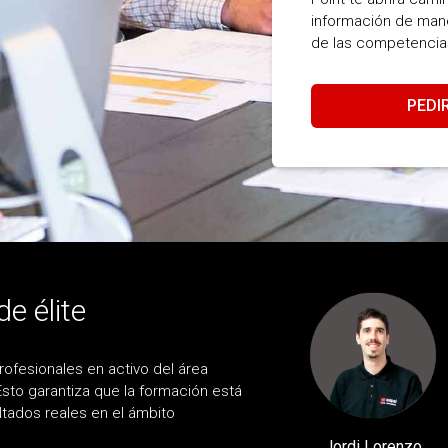
información de maner
de las competencias
PEDI
de élite
ofesionales en activo del área
sto garantiza que la formación está
tados reales en el ámbito
Jordi Lorenzo