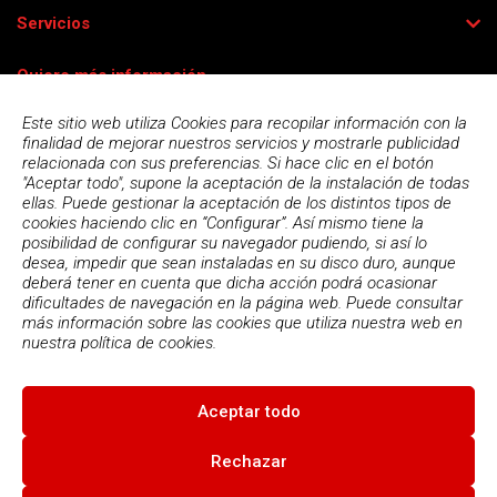
Servicios
Quiero más información
Este sitio web utiliza Cookies para recopilar información con la
finalidad de mejorar nuestros servicios y mostrarle publicidad
relacionada con sus preferencias. Si hace clic en el botón
"Aceptar todo", supone la aceptación de la instalación de todas
ellas. Puede gestionar la aceptación de los distintos tipos de
cookies haciendo clic en “Configurar”. Así mismo tiene la
posibilidad de configurar su navegador pudiendo, si así lo
desea, impedir que sean instaladas en su disco duro, aunque
deberá tener en cuenta que dicha acción podrá ocasionar
dificultades de navegación en la página web. Puede consultar
más información sobre las cookies que utiliza nuestra web en
Acepto la
política de privacidad
nuestra
política de cookies.
Aceptar todo
© 2026
Escola Espai - Escola Professional d'Aplicacions
Informatiques
|
Condiciones de uso
|
Política Privacidad
|
Política
Rechazar
de cookies