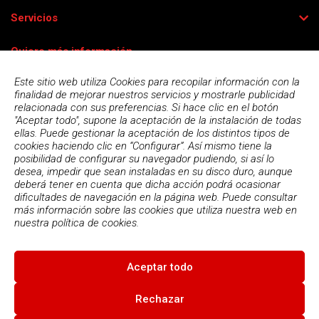
Servicios
Quiero más información
Este sitio web utiliza Cookies para recopilar información con la
finalidad de mejorar nuestros servicios y mostrarle publicidad
relacionada con sus preferencias. Si hace clic en el botón
"Aceptar todo", supone la aceptación de la instalación de todas
ellas. Puede gestionar la aceptación de los distintos tipos de
cookies haciendo clic en “Configurar”. Así mismo tiene la
posibilidad de configurar su navegador pudiendo, si así lo
desea, impedir que sean instaladas en su disco duro, aunque
deberá tener en cuenta que dicha acción podrá ocasionar
dificultades de navegación en la página web. Puede consultar
más información sobre las cookies que utiliza nuestra web en
Acepto la
política de privacidad
nuestra
política de cookies.
Aceptar todo
© 2026
Escola Espai - Escola Professional d'Aplicacions
Informatiques
|
Condiciones de uso
|
Política Privacidad
|
Política
Rechazar
de cookies