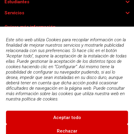
Estudiantes
Servicios
Quiero más información
Este sitio web utiliza Cookies para recopilar información con la
finalidad de mejorar nuestros servicios y mostrarle publicidad
relacionada con sus preferencias. Si hace clic en el botón
"Aceptar todo", supone la aceptación de la instalación de todas
ellas. Puede gestionar la aceptación de los distintos tipos de
cookies haciendo clic en “Configurar”. Así mismo tiene la
posibilidad de configurar su navegador pudiendo, si así lo
desea, impedir que sean instaladas en su disco duro, aunque
deberá tener en cuenta que dicha acción podrá ocasionar
dificultades de navegación en la página web. Puede consultar
más información sobre las cookies que utiliza nuestra web en
Acepto la
política de privacidad
nuestra
política de cookies.
Aceptar todo
© 2026
Escola Espai - Escola Professional d'Aplicacions
Informatiques
|
Condiciones de uso
|
Política Privacidad
|
Política
Rechazar