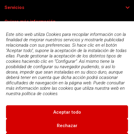
Servicios
Quiero más información
Este sitio web utiliza Cookies para recopilar información con la
finalidad de mejorar nuestros servicios y mostrarle publicidad
relacionada con sus preferencias. Si hace clic en el botón
"Aceptar todo", supone la aceptación de la instalación de todas
ellas. Puede gestionar la aceptación de los distintos tipos de
cookies haciendo clic en “Configurar”. Así mismo tiene la
posibilidad de configurar su navegador pudiendo, si así lo
desea, impedir que sean instaladas en su disco duro, aunque
deberá tener en cuenta que dicha acción podrá ocasionar
dificultades de navegación en la página web. Puede consultar
más información sobre las cookies que utiliza nuestra web en
Acepto la
política de privacidad
nuestra
política de cookies.
Aceptar todo
© 2026
Escola Espai - Escola Professional d'Aplicacions
Informatiques
|
Condiciones de uso
|
Política Privacidad
|
Política
Rechazar
de cookies