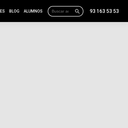
Botón de búsqueda
Buscar:
93 163 53 53
NES
BLOG
ALUMNOS