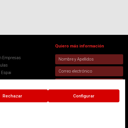
Quiero más información
ón Empresas
aulas
 Espai
Rechazar
Configurar
Acepto la
política de privacidad