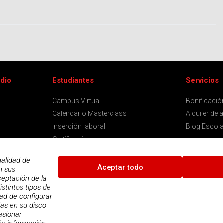
udio
Estudiantes
Servicios
Campus Virtual
Bonificaci
Calendario Masterclass
Alquiler de 
Inserción laboral
Blog Escola
Certificaciones
Notificaciones
nalidad de
Aceptar todo
n sus
ceptación de la
istintos tipos de
dad de configurar
n
das en su disco
asionar