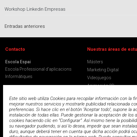
Workshop Linkedin Empresas
Navegación
Entradas anteriores
de
entradas
Contacto
Nuestras áreas de est
Escola Espai
Másters
Escola Professional d'aplicacions
Marketing Digital
Informàtiques
Videojuegos
Animación 3D
C/ Entença 182
Diseño Gráfico
Este sitio web utiliza Cookies para recopilar información con la fi
08029 Barcelona
Desarrollo Web
mejorar nuestros servicios y mostrarle publicidad relacionada co
preferencias. Si hace clic en el botón "Aceptar todo", supone la a
Programación
Tel. 93 163 53 53
instalación de todas ellas. Puede gestionar la aceptación de los d
Video y Postproducción
info@espai.es
cookies haciendo clic en “Configurar”. Así mismo tiene la posibili
Servidores y Virtualizació
su navegador pudiendo, si así lo desea, impedir que sean instala
duro, aunque deberá tener en cuenta que dicha acción podrá oc
Ofimática