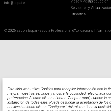
Video y Postproducción
info@espai.es
Servidores y Virtualizació
Ofimática
© 2026
Escola Espai - Escola Professional d'Aplicacions Informati
Este sitio web utiliza Cookies para recopilar información con la fi
mejorar nuestros servicios y mostrarle publicidad relacionada co
preferencias. Si hace clic en el botón "Aceptar todo", supone la a
instalación de todas ellas. Puede gestionar la aceptación de los d
cookies haciendo clic en “Configurar”. Así mismo tiene la posibili