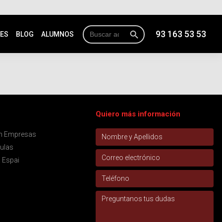
Botón de búsqueda
Buscar:
93 163 53 53
NES
BLOG
ALUMNOS
Quiero más información
ón Empresas
aulas
 Espai