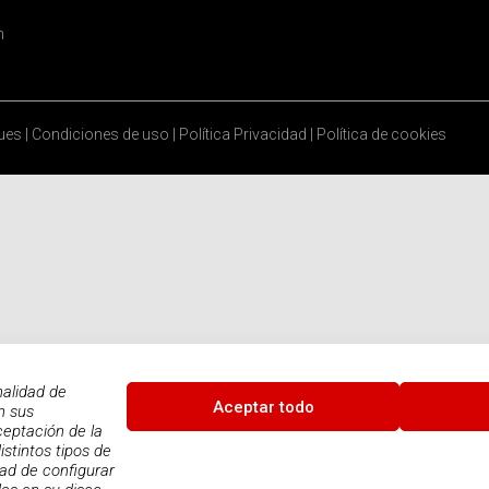
n
ques
|
Condiciones de uso
|
Política Privacidad
|
Política de cookies
nalidad de
Aceptar todo
n sus
ceptación de la
istintos tipos de
dad de configurar