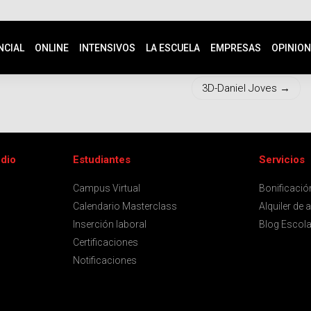
NCIAL
ONLINE
INTENSIVOS
LA ESCUELA
EMPRESAS
OPINIO
3D-Daniel Joves
udio
Estudiantes
Servicios
Campus Virtual
Bonificaci
Calendario Masterclass
Alquiler de 
Inserción laboral
Blog Escola
Certificaciones
Notificaciones