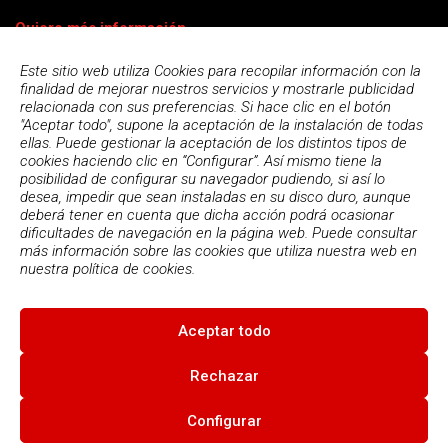
Quiero más información
Este sitio web utiliza Cookies para recopilar información con la
finalidad de mejorar nuestros servicios y mostrarle publicidad
relacionada con sus preferencias. Si hace clic en el botón
"Aceptar todo", supone la aceptación de la instalación de todas
ellas. Puede gestionar la aceptación de los distintos tipos de
cookies haciendo clic en “Configurar”. Así mismo tiene la
posibilidad de configurar su navegador pudiendo, si así lo
desea, impedir que sean instaladas en su disco duro, aunque
deberá tener en cuenta que dicha acción podrá ocasionar
dificultades de navegación en la página web. Puede consultar
más información sobre las cookies que utiliza nuestra web en
Acepto la
política de privacidad
nuestra
política de cookies.
Aceptar todo
© 2026
Escola Espai - Escola Professional d'Aplicacions
Informatiques
|
Condiciones de uso
|
Política Privacidad
|
Política
Rechazar
de cookies
Configurar