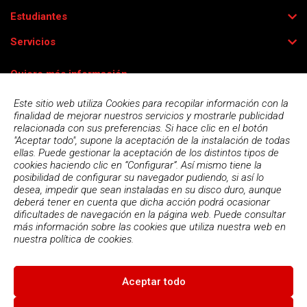
Estudiantes
Servicios
Quiero más información
Este sitio web utiliza Cookies para recopilar información con la
finalidad de mejorar nuestros servicios y mostrarle publicidad
relacionada con sus preferencias. Si hace clic en el botón
"Aceptar todo", supone la aceptación de la instalación de todas
ellas. Puede gestionar la aceptación de los distintos tipos de
cookies haciendo clic en “Configurar”. Así mismo tiene la
posibilidad de configurar su navegador pudiendo, si así lo
desea, impedir que sean instaladas en su disco duro, aunque
deberá tener en cuenta que dicha acción podrá ocasionar
dificultades de navegación en la página web. Puede consultar
más información sobre las cookies que utiliza nuestra web en
Acepto la
política de privacidad
nuestra
política de cookies.
Aceptar todo
© 2026
Escola Espai - Escola Professional d'Aplicacions