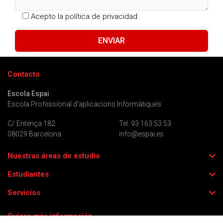
Acepto la
política de privacidad
Contacto
Escola Espai
Escola Professional d'aplicacions Informàtiques
C/ Entença 182
Tel. 93 163 53 53
08029 Barcelona
info@espai.es
Nuestras áreas de estudio
Estudiantes
Servicios
Quiero más información