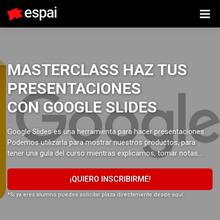
MASTERCLASS HAZ TUS
PRESENTACIONES
CON GOOGLE SLIDES
Google Slides es una herramienta para hacer presentaciones.
Podemos utilizarla para mostrar nuestros productos, para
tener una guía del curso mientras explicamos, tomar notas…
¡QUIERO INSCRIBIRME!
*Si ya eres alumno puedes solicitar plaza directamente desde aquí.