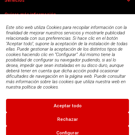
Servicios
Quiero más información
Este sitio web utiliza Cookies para recopilar información con la
finalidad de mejorar nuestros servicios y mostrarle publicidad
relacionada con sus preferencias. Si hace clic en el botón
"Aceptar todo", supone la aceptación de la instalación de todas
ellas. Puede gestionar la aceptación de los distintos tipos de
cookies haciendo clic en “Configurar”. Así mismo tiene la
posibilidad de configurar su navegador pudiendo, si así lo
desea, impedir que sean instaladas en su disco duro, aunque
deberá tener en cuenta que dicha acción podrá ocasionar
dificultades de navegación en la página web. Puede consultar
más información sobre las cookies que utiliza nuestra web en
Acepto la
política de privacidad
nuestra
política de cookies.
Aceptar todo
© 2026
Escola Espai - Escola Professional d'Aplicacions
Informatiques
|
Condiciones de uso
|
Política Privacidad
|
Política
Rechazar
de cookies
Configurar