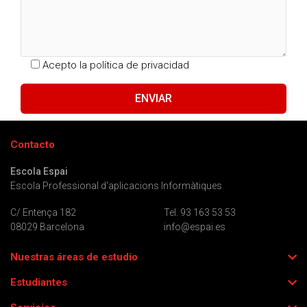
Acepto la
política de privacidad
Contacto
Escola Espai
Escola Professional d'aplicacions Informàtiques
C/ Entença 182
Tel. 93 163 53 53
08029 Barcelona
info@espai.es
Nuestras áreas de estudio
Estudiantes