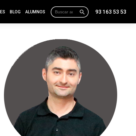
Botón de búsqueda
Buscar:
93 163 53 53
NES
BLOG
ALUMNOS