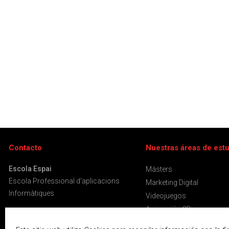
Contacto
Nuestras áreas de est
Escola Espai
Másters
Escola Professional d'aplicacions
Marketing Digital
Informàtiques
Videojuegos
Animación 3D
C/ Entença 182
Diseño Gráfico