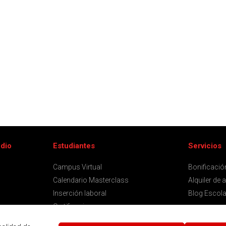
udio
Estudiantes
Servicios
Campus Virtual
Bonificaci
Calendario Masterclass
Alquiler de 
Inserción laboral
Blog Escola
Certificaciones
Notificaciones