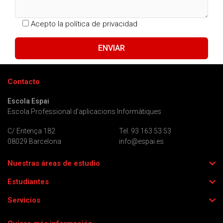
Acepto la
política de privacidad
Contacto
Escola Espai
Escola Professional d'aplicacions Informàtiques
C/ Entença 182
Tel. 93 163 53 53
08029 Barcelona
info@espai.es
Nuestras áreas de estudio
Estudiantes
Servicios