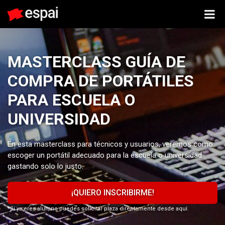
MASTERCLASS GUÍA DE
COMPRA DE PORTÁTILES
PARA ESCUELA O
UNIVERSIDAD
En esta masterclass para técnicos y usuarios, veremos como
escoger un portátil adecuado para la escuela o universidad
gastando solo lo justo.
¡QUIERO INSCRIBIRME!
*Si ya eres alumno puedes solicitar plaza directamente desde aquí.