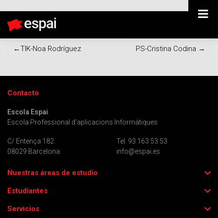
PR-Tomás Heurtley
Navegación
TIK-Noa Rodríguez
PS-Cristina Codina
de
entradas
Contacto
Escola Espai
Escola Professional d'aplicacions Informàtiques
C/ Entença 182
Tel. 93 163 53 53
08029 Barcelona
info@espai.es
Nuestras áreas de estudio
Estudiantes
Servicios