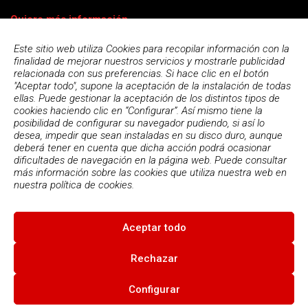
Quiero más información
Este sitio web utiliza Cookies para recopilar información con la
finalidad de mejorar nuestros servicios y mostrarle publicidad
relacionada con sus preferencias. Si hace clic en el botón
"Aceptar todo", supone la aceptación de la instalación de todas
ellas. Puede gestionar la aceptación de los distintos tipos de
cookies haciendo clic en “Configurar”. Así mismo tiene la
posibilidad de configurar su navegador pudiendo, si así lo
desea, impedir que sean instaladas en su disco duro, aunque
deberá tener en cuenta que dicha acción podrá ocasionar
dificultades de navegación en la página web. Puede consultar
más información sobre las cookies que utiliza nuestra web en
Acepto la
política de privacidad
nuestra
política de cookies.
Aceptar todo
© 2026
Escola Espai - Escola Professional d'Aplicacions
Informatiques
|
Condiciones de uso
|
Política Privacidad
|
Política
Rechazar
de cookies
Configurar