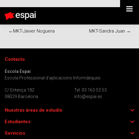
MKT-Stephanee Briceño
Navegación
MKT-Javier Noguera
MKT-Sandra Juan
de
entradas
Contacto
Escola Espai
Escola Professional d'aplicacions Informàtiques
C/ Entença 182
Tel. 93 163 53 53
08029 Barcelona
info@espai.es
Nuestras áreas de estudio
Estudiantes
Servicios