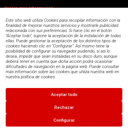
Quiero más información
Este sitio web utiliza Cookies para recopilar información con la
finalidad de mejorar nuestros servicios y mostrarle publicidad
relacionada con sus preferencias. Si hace clic en el botón
"Aceptar todo", supone la aceptación de la instalación de todas
ellas. Puede gestionar la aceptación de los distintos tipos de
cookies haciendo clic en “Configurar”. Así mismo tiene la
posibilidad de configurar su navegador pudiendo, si así lo
desea, impedir que sean instaladas en su disco duro, aunque
deberá tener en cuenta que dicha acción podrá ocasionar
dificultades de navegación en la página web. Puede consultar
más información sobre las cookies que utiliza nuestra web en
Acepto la
política de privacidad
nuestra
política de cookies.
Aceptar todo
© 2026
Escola Espai - Escola Professional d'Aplicacions
Informatiques
|
Condiciones de uso
|
Política Privacidad
|
Política
Rechazar
de cookies
Configurar