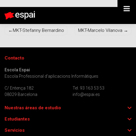
MKT-Solange Marturet
Navegación
MKT-Stefanny Bernardino
MKT-Marcelo Vilanova
de
entradas
Contacto
Escola Espai
Escola Professional d'aplicacions Informàtiques
C/ Entença 182
Tel. 93 163 53 53
08029 Barcelona
info@espai.es
Nuestras áreas de estudio
Estudiantes
Servicios