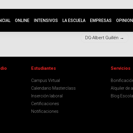
NCIAL
ONLINE
INTENSIVOS
LA ESCUELA
EMPRESAS
OPINIO
DG-Albert Guillén
udio
Estudiantes
Servicios
Campus Virtual
Bonificaci
Calendario Masterclass
Alquiler de 
Inserción laboral
Blog Escola
Certificaciones
Notificaciones