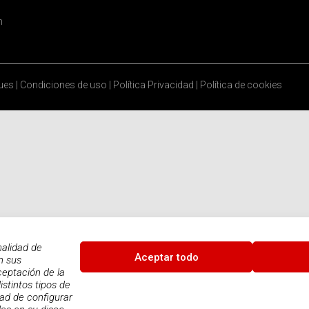
n
ques
|
Condiciones de uso
|
Política Privacidad
|
Política de cookies
nalidad de
Aceptar todo
n sus
ceptación de la
istintos tipos de
dad de configurar