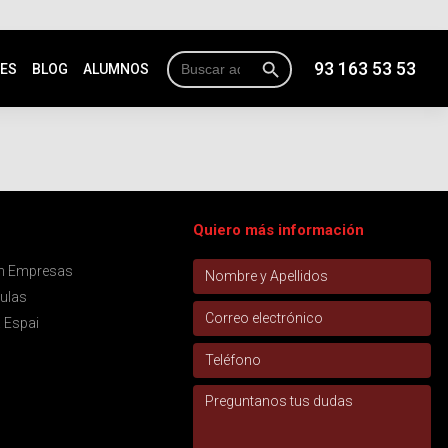
Botón de búsqueda
Buscar:
93 163 53 53
NES
BLOG
ALUMNOS
Quiero más información
ón Empresas
aulas
 Espai