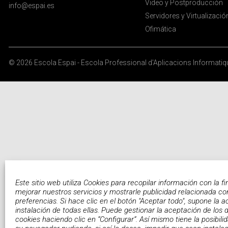
Video y Postproducción
info@espai.es
Servidores y Virtualizació
Ofimática
© 2026
Escola Espai - Escola Professional d'Aplicacions Informati
Este sitio web utiliza Cookies para recopilar información con la fi
mejorar nuestros servicios y mostrarle publicidad relacionada co
preferencias. Si hace clic en el botón "Aceptar todo", supone la a
instalación de todas ellas. Puede gestionar la aceptación de los d
cookies haciendo clic en “Configurar”. Así mismo tiene la posibili