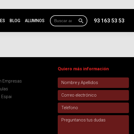
Botón de búsqueda
Buscar:
93 163 53 53
NES
BLOG
ALUMNOS
Quiero más información
ón Empresas
aulas
 Espai