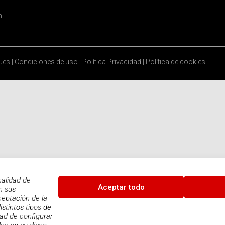
n
ques
|
Condiciones de uso
|
Política Privacidad
|
Política de cookies
nalidad de
Aceptar todo
n sus
ceptación de la
istintos tipos de
dad de configurar