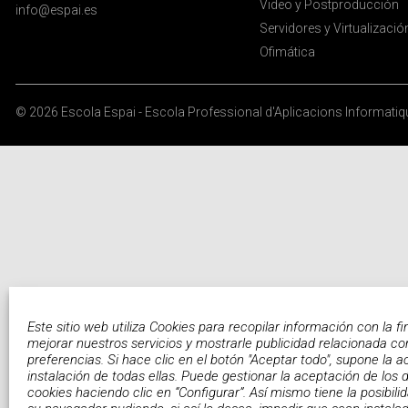
Video y Postproducción
info@espai.es
Servidores y Virtualizació
Ofimática
© 2026
Escola Espai - Escola Professional d'Aplicacions Informati
Este sitio web utiliza Cookies para recopilar información con la fi
mejorar nuestros servicios y mostrarle publicidad relacionada co
preferencias. Si hace clic en el botón "Aceptar todo", supone la a
instalación de todas ellas. Puede gestionar la aceptación de los d
cookies haciendo clic en “Configurar”. Así mismo tiene la posibili