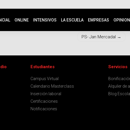
NCIAL
ONLINE
INTENSIVOS
LA ESCUELA
EMPRESAS
OPINIO
PS- Jan Mercadal
udio
Estudiantes
Servicios
Campus Virtual
Bonificaci
Calendario Masterclass
Alquiler de 
Inserción laboral
Blog Escola
Certificaciones
Notificaciones