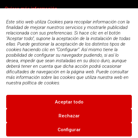
Quiero más información
Este sitio web utiliza Cookies para recopilar información con la
finalidad de mejorar nuestros servicios y mostrarle publicidad
relacionada con sus preferencias. Si hace clic en el botón
"Aceptar todo", supone la aceptación de la instalación de todas
ellas. Puede gestionar la aceptación de los distintos tipos de
cookies haciendo clic en “Configurar”. Así mismo tiene la
posibilidad de configurar su navegador pudiendo, si así lo
desea, impedir que sean instaladas en su disco duro, aunque
deberá tener en cuenta que dicha acción podrá ocasionar
dificultades de navegación en la página web. Puede consultar
más información sobre las cookies que utiliza nuestra web en
Acepto la
política de privacidad
nuestra
política de cookies.
Aceptar todo
© 2026
Escola Espai - Escola Professional d'Aplicacions
Informatiques
|
Condiciones de uso
|
Política Privacidad
|
Política
Rechazar
de cookies
Configurar