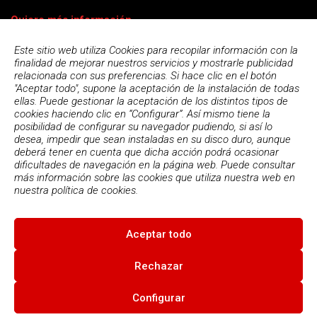
Quiero más información
Este sitio web utiliza Cookies para recopilar información con la
finalidad de mejorar nuestros servicios y mostrarle publicidad
relacionada con sus preferencias. Si hace clic en el botón
"Aceptar todo", supone la aceptación de la instalación de todas
ellas. Puede gestionar la aceptación de los distintos tipos de
cookies haciendo clic en “Configurar”. Así mismo tiene la
posibilidad de configurar su navegador pudiendo, si así lo
desea, impedir que sean instaladas en su disco duro, aunque
deberá tener en cuenta que dicha acción podrá ocasionar
dificultades de navegación en la página web. Puede consultar
más información sobre las cookies que utiliza nuestra web en
Acepto la
política de privacidad
nuestra
política de cookies.
Aceptar todo
© 2026
Escola Espai - Escola Professional d'Aplicacions
Informatiques
|
Condiciones de uso
|
Política Privacidad
|
Política
Rechazar
de cookies
Configurar