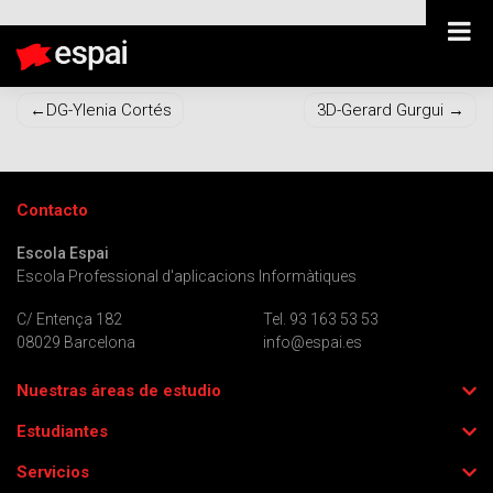
DW-Marta Saavedra
Navegación
DG-Ylenia Cortés
3D-Gerard Gurgui
de
entradas
Contacto
Escola Espai
Escola Professional d'aplicacions Informàtiques
C/ Entença 182
Tel. 93 163 53 53
08029 Barcelona
info@espai.es
Nuestras áreas de estudio
Estudiantes
Servicios