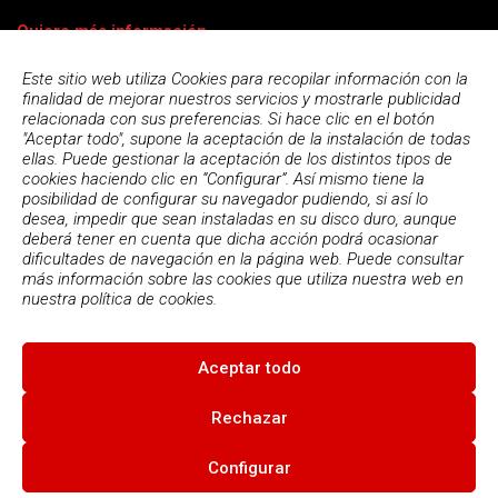
Quiero más información
Este sitio web utiliza Cookies para recopilar información con la
finalidad de mejorar nuestros servicios y mostrarle publicidad
relacionada con sus preferencias. Si hace clic en el botón
"Aceptar todo", supone la aceptación de la instalación de todas
ellas. Puede gestionar la aceptación de los distintos tipos de
cookies haciendo clic en “Configurar”. Así mismo tiene la
posibilidad de configurar su navegador pudiendo, si así lo
desea, impedir que sean instaladas en su disco duro, aunque
deberá tener en cuenta que dicha acción podrá ocasionar
dificultades de navegación en la página web. Puede consultar
más información sobre las cookies que utiliza nuestra web en
Acepto la
política de privacidad
nuestra
política de cookies.
Aceptar todo
© 2026
Escola Espai - Escola Professional d'Aplicacions
Informatiques
|
Condiciones de uso
|
Política Privacidad
|
Política
Rechazar
de cookies
Configurar