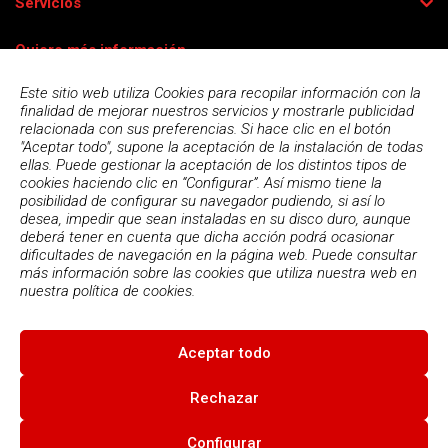
Servicios
Quiero más información
Este sitio web utiliza Cookies para recopilar información con la
finalidad de mejorar nuestros servicios y mostrarle publicidad
relacionada con sus preferencias. Si hace clic en el botón
"Aceptar todo", supone la aceptación de la instalación de todas
ellas. Puede gestionar la aceptación de los distintos tipos de
cookies haciendo clic en “Configurar”. Así mismo tiene la
posibilidad de configurar su navegador pudiendo, si así lo
desea, impedir que sean instaladas en su disco duro, aunque
deberá tener en cuenta que dicha acción podrá ocasionar
dificultades de navegación en la página web. Puede consultar
más información sobre las cookies que utiliza nuestra web en
Acepto la
política de privacidad
nuestra
política de cookies.
Aceptar todo
© 2026
Escola Espai - Escola Professional d'Aplicacions
Informatiques
|
Condiciones de uso
|
Política Privacidad
|
Política
Rechazar
de cookies
Configurar