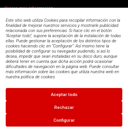
Quiero más información
Este sitio web utiliza Cookies para recopilar información con la
finalidad de mejorar nuestros servicios y mostrarle publicidad
relacionada con sus preferencias. Si hace clic en el botón
"Aceptar todo", supone la aceptación de la instalación de todas
ellas. Puede gestionar la aceptación de los distintos tipos de
cookies haciendo clic en “Configurar”. Así mismo tiene la
posibilidad de configurar su navegador pudiendo, si así lo
desea, impedir que sean instaladas en su disco duro, aunque
deberá tener en cuenta que dicha acción podrá ocasionar
dificultades de navegación en la página web. Puede consultar
más información sobre las cookies que utiliza nuestra web en
Acepto la
política de privacidad
nuestra
política de cookies.
Aceptar todo
© 2026
Escola Espai - Escola Professional d'Aplicacions
Informatiques
|
Condiciones de uso
|
Política Privacidad
|
Política
Rechazar
de cookies
Configurar