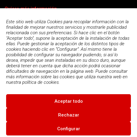
Quiero más información
Este sitio web utiliza Cookies para recopilar información con la
finalidad de mejorar nuestros servicios y mostrarle publicidad
relacionada con sus preferencias. Si hace clic en el botón
"Aceptar todo", supone la aceptación de la instalación de todas
ellas. Puede gestionar la aceptación de los distintos tipos de
cookies haciendo clic en “Configurar”. Así mismo tiene la
posibilidad de configurar su navegador pudiendo, si así lo
desea, impedir que sean instaladas en su disco duro, aunque
deberá tener en cuenta que dicha acción podrá ocasionar
dificultades de navegación en la página web. Puede consultar
más información sobre las cookies que utiliza nuestra web en
Acepto la
política de privacidad
nuestra
política de cookies.
Aceptar todo
© 2026
Escola Espai - Escola Professional d'Aplicacions
Informatiques
|
Condiciones de uso
|
Política Privacidad
|
Política
Rechazar
de cookies
Configurar