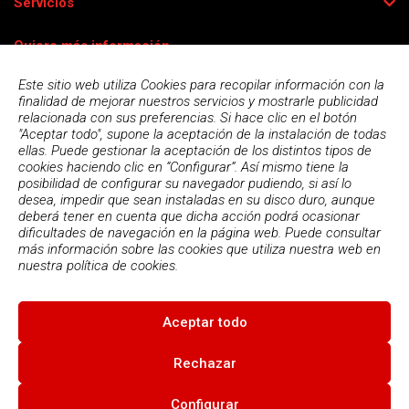
Servicios
Quiero más información
Este sitio web utiliza Cookies para recopilar información con la
finalidad de mejorar nuestros servicios y mostrarle publicidad
relacionada con sus preferencias. Si hace clic en el botón
"Aceptar todo", supone la aceptación de la instalación de todas
ellas. Puede gestionar la aceptación de los distintos tipos de
cookies haciendo clic en “Configurar”. Así mismo tiene la
posibilidad de configurar su navegador pudiendo, si así lo
desea, impedir que sean instaladas en su disco duro, aunque
deberá tener en cuenta que dicha acción podrá ocasionar
dificultades de navegación en la página web. Puede consultar
más información sobre las cookies que utiliza nuestra web en
Acepto la
política de privacidad
nuestra
política de cookies.
Aceptar todo
© 2026
Escola Espai - Escola Professional d'Aplicacions
Informatiques
|
Condiciones de uso
|
Política Privacidad
|
Política
Rechazar
de cookies
Configurar