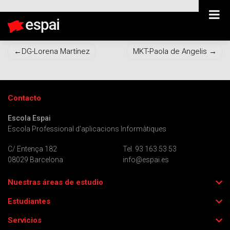
DG-Andrea Caso
Navegación
DG-Lorena Martínez
MKT-Paola de Angelis
de
entradas
Contacto
Escola Espai
Escola Professional d'aplicacions Informàtiques
C/ Entença 182
Tel. 93 163 53 53
08029 Barcelona
info@espai.es
Nuestras áreas de estudio
Estudiantes
Servicios