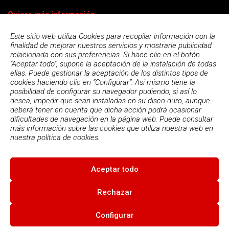
Quiero más información
Este sitio web utiliza Cookies para recopilar información con la
finalidad de mejorar nuestros servicios y mostrarle publicidad
relacionada con sus preferencias. Si hace clic en el botón
"Aceptar todo", supone la aceptación de la instalación de todas
ellas. Puede gestionar la aceptación de los distintos tipos de
cookies haciendo clic en “Configurar”. Así mismo tiene la
posibilidad de configurar su navegador pudiendo, si así lo
desea, impedir que sean instaladas en su disco duro, aunque
deberá tener en cuenta que dicha acción podrá ocasionar
dificultades de navegación en la página web. Puede consultar
más información sobre las cookies que utiliza nuestra web en
Acepto la
política de privacidad
nuestra
política de cookies.
Aceptar todo
© 2026
Escola Espai - Escola Professional d'Aplicacions
Informatiques
|
Condiciones de uso
|
Política Privacidad
|
Política
Rechazar
de cookies
Configurar