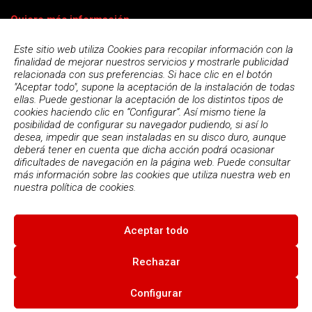
Quiero más información
Este sitio web utiliza Cookies para recopilar información con la
finalidad de mejorar nuestros servicios y mostrarle publicidad
relacionada con sus preferencias. Si hace clic en el botón
"Aceptar todo", supone la aceptación de la instalación de todas
ellas. Puede gestionar la aceptación de los distintos tipos de
cookies haciendo clic en “Configurar”. Así mismo tiene la
posibilidad de configurar su navegador pudiendo, si así lo
desea, impedir que sean instaladas en su disco duro, aunque
deberá tener en cuenta que dicha acción podrá ocasionar
dificultades de navegación en la página web. Puede consultar
más información sobre las cookies que utiliza nuestra web en
Acepto la
política de privacidad
nuestra
política de cookies.
Aceptar todo
© 2026
Escola Espai - Escola Professional d'Aplicacions
Informatiques
|
Condiciones de uso
|
Política Privacidad
|
Política
Rechazar
de cookies
Configurar