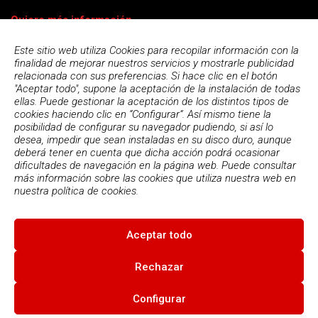
Quiero más información
Este sitio web utiliza Cookies para recopilar información con la
finalidad de mejorar nuestros servicios y mostrarle publicidad
relacionada con sus preferencias. Si hace clic en el botón
"Aceptar todo", supone la aceptación de la instalación de todas
ellas. Puede gestionar la aceptación de los distintos tipos de
cookies haciendo clic en “Configurar”. Así mismo tiene la
posibilidad de configurar su navegador pudiendo, si así lo
desea, impedir que sean instaladas en su disco duro, aunque
deberá tener en cuenta que dicha acción podrá ocasionar
dificultades de navegación en la página web. Puede consultar
más información sobre las cookies que utiliza nuestra web en
Acepto la
política de privacidad
nuestra
política de cookies.
Aceptar todo
© 2026
Escola Espai - Escola Professional d'Aplicacions
Informatiques
|
Condiciones de uso
|
Política Privacidad
|
Política
Rechazar
de cookies
Configurar