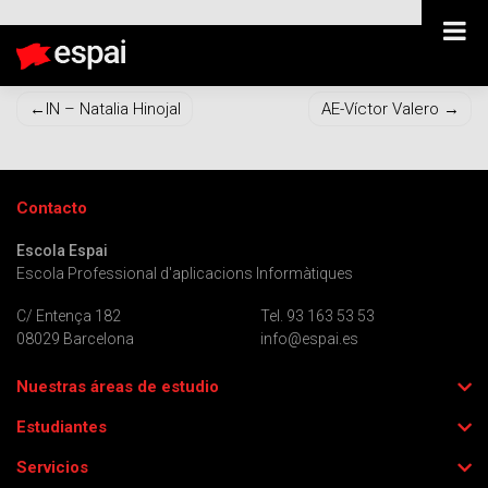
IN – Xeíla Pérez
Navegación
IN – Natalia Hinojal
AE-Víctor Valero
de
entradas
Contacto
Escola Espai
Escola Professional d'aplicacions Informàtiques
C/ Entença 182
Tel. 93 163 53 53
08029 Barcelona
info@espai.es
Nuestras áreas de estudio
Estudiantes
Servicios