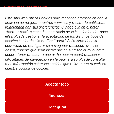
Quiero más información
Este sitio web utiliza Cookies para recopilar información con la
finalidad de mejorar nuestros servicios y mostrarle publicidad
relacionada con sus preferencias. Si hace clic en el botón
"Aceptar todo", supone la aceptación de la instalación de todas
ellas. Puede gestionar la aceptación de los distintos tipos de
cookies haciendo clic en “Configurar”. Así mismo tiene la
posibilidad de configurar su navegador pudiendo, si así lo
desea, impedir que sean instaladas en su disco duro, aunque
deberá tener en cuenta que dicha acción podrá ocasionar
dificultades de navegación en la página web. Puede consultar
más información sobre las cookies que utiliza nuestra web en
Acepto la
política de privacidad
nuestra
política de cookies.
Aceptar todo
© 2026
Escola Espai - Escola Professional d'Aplicacions
Informatiques
|
Condiciones de uso
|
Política Privacidad
|
Política
Rechazar
de cookies
Configurar