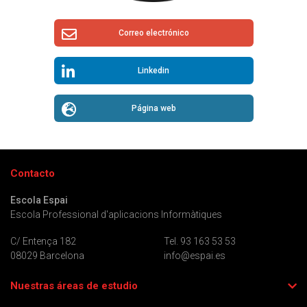
Correo electrónico
Linkedin
Página web
Contacto
Escola Espai
Escola Professional d'aplicacions Informàtiques
C/ Entença 182
Tel. 93 163 53 53
08029 Barcelona
info@espai.es
Nuestras áreas de estudio