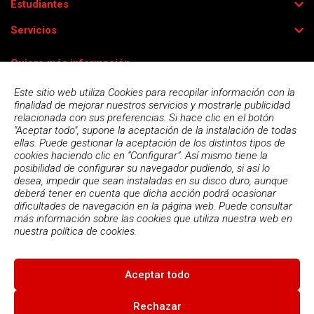
Estudiantes
Servicios
Quiero más información
Este sitio web utiliza Cookies para recopilar información con la
finalidad de mejorar nuestros servicios y mostrarle publicidad
relacionada con sus preferencias. Si hace clic en el botón
"Aceptar todo", supone la aceptación de la instalación de todas
ellas. Puede gestionar la aceptación de los distintos tipos de
cookies haciendo clic en “Configurar”. Así mismo tiene la
posibilidad de configurar su navegador pudiendo, si así lo
desea, impedir que sean instaladas en su disco duro, aunque
deberá tener en cuenta que dicha acción podrá ocasionar
dificultades de navegación en la página web. Puede consultar
más información sobre las cookies que utiliza nuestra web en
Acepto la
política de privacidad
nuestra
política de cookies.
Aceptar todo
© 2026
Escola Espai - Escola Professional d'Aplicacions
Informatiques
|
Condiciones de uso
|
Política Privacidad
|
Política
Rechazar