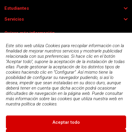
Estudiantes
Servicios
Quiero más información
Este sitio web utiliza Cookies para recopilar información con la
finalidad de mejorar nuestros servicios y mostrarle publicidad
relacionada con sus preferencias. Si hace clic en el botón
"Aceptar todo", supone la aceptación de la instalación de todas
ellas. Puede gestionar la aceptación de los distintos tipos de
cookies haciendo clic en “Configurar”. Así mismo tiene la
posibilidad de configurar su navegador pudiendo, si así lo
desea, impedir que sean instaladas en su disco duro, aunque
deberá tener en cuenta que dicha acción podrá ocasionar
dificultades de navegación en la página web. Puede consultar
más información sobre las cookies que utiliza nuestra web en
Acepto la
política de privacidad
nuestra
política de cookies.
Aceptar todo
© 2026
Escola Espai - Escola Professional d'Aplicacions