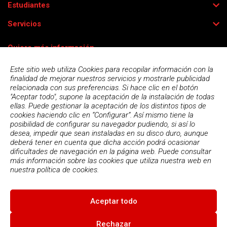
Estudiantes
Servicios
Quiero más información
Este sitio web utiliza Cookies para recopilar información con la
finalidad de mejorar nuestros servicios y mostrarle publicidad
relacionada con sus preferencias. Si hace clic en el botón
"Aceptar todo", supone la aceptación de la instalación de todas
ellas. Puede gestionar la aceptación de los distintos tipos de
cookies haciendo clic en “Configurar”. Así mismo tiene la
posibilidad de configurar su navegador pudiendo, si así lo
desea, impedir que sean instaladas en su disco duro, aunque
deberá tener en cuenta que dicha acción podrá ocasionar
dificultades de navegación en la página web. Puede consultar
más información sobre las cookies que utiliza nuestra web en
Acepto la
política de privacidad
nuestra
política de cookies.
Aceptar todo
© 2026
Escola Espai - Escola Professional d'Aplicacions
Informatiques
|
Condiciones de uso
|
Política Privacidad
|
Política
Rechazar