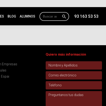
Botón de búsqueda
Buscar:
93 163 53 53
NES
BLOG
ALUMNOS
Quiero más información
ón Empresas
aulas
 Espai