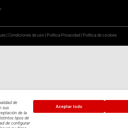
n
ques
|
Condiciones de uso
|
Política Privacidad
|
Política de cookies
nalidad de
Aceptar todo
n sus
ceptación de la
istintos tipos de
dad de configurar