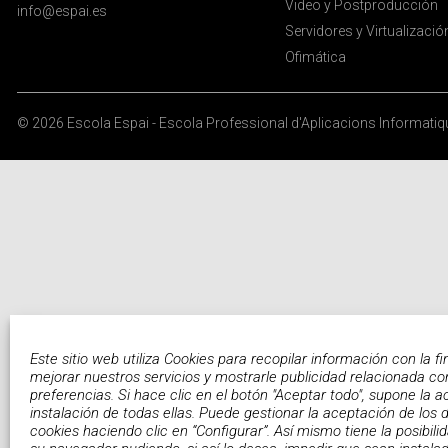
Video y Postproducción
info@espai.es
Servidores y Virtualizació
Ofimática
© 2026
Escola Espai - Escola Professional d'Aplicacions Informati
Este sitio web utiliza Cookies para recopilar información con la fi
mejorar nuestros servicios y mostrarle publicidad relacionada co
preferencias. Si hace clic en el botón "Aceptar todo", supone la a
instalación de todas ellas. Puede gestionar la aceptación de los d
cookies haciendo clic en “Configurar”. Así mismo tiene la posibili