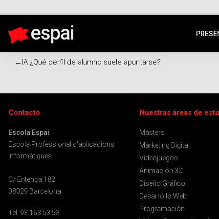
Curso gratis
PRESE
Navegación
IA ¿Qué perfil de alumno suele apuntarse?
de
entradas
Contacto
Nuestras áreas de est
Escola Espai
Másters
Escola Professional d'aplicacions
Marketing Digital
Informàtiques
Videojuegos
Animación 3D
C/ Entença 182
Diseño Gráfico
08029 Barcelona
Desarrollo Web
Programación
Tel. 93 163 53 53