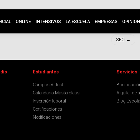
NCIAL
ONLINE
INTENSIVOS
LA ESCUELA
EMPRESAS
OPINIO
SEO
udio
Estudiantes
Servicios
Campus Virtual
Bonificaci
Calendario Masterclass
Alquiler de 
Inserción laboral
Blog Escola
Certificaciones
Notificaciones