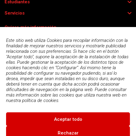
Estudiantes
Servicios
Quiero más información
Este sitio web utiliza Cookies para recopilar información con la
finalidad de mejorar nuestros servicios y mostrarle publicidad
relacionada con sus preferencias. Si hace clic en el botón
"Aceptar todo", supone la aceptación de la instalación de todas
ellas. Puede gestionar la aceptación de los distintos tipos de
cookies haciendo clic en “Configurar”. Así mismo tiene la
posibilidad de configurar su navegador pudiendo, si así lo
desea, impedir que sean instaladas en su disco duro, aunque
deberá tener en cuenta que dicha acción podrá ocasionar
dificultades de navegación en la página web. Puede consultar
más información sobre las cookies que utiliza nuestra web en
Acepto la
política de privacidad
nuestra
política de cookies.
Aceptar todo
© 2026
Escola Espai - Escola Professional d'Aplicacions
Informatiques
|
Condiciones de uso
|
Política Privacidad
|
Política
Rechazar