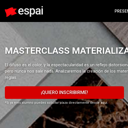
PRESE
MASTERCLASS MATERIALIZA
El difuso es el color, y la espectacularidad es un reflejo dist
pero nunca nos sale nada. Analizaremos la creación de los mate
reglas.
¡QUIERO INSCRIBIRME!
*Si ya eres alumno puedes solicitar plaza directamente desde aquí.