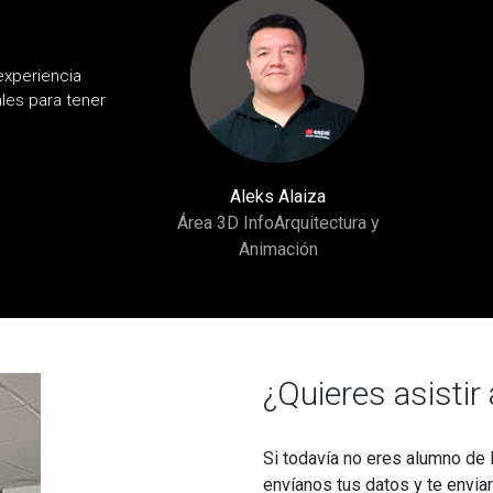
experiencia
les para tener
Aleks Alaiza
Área 3D InfoArquitectura y
Animación
¿Quieres asistir
Si todavía no eres alumno de l
envíanos tus datos y te envia