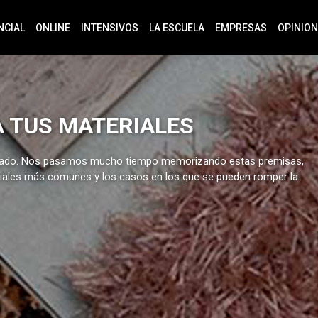
NCIAL
ONLINE
INTENSIVOS
LA ESCUELA
EMPRESAS
OPINIO
 TUS MATERIALES
orsionado. Nos pasamos mucho tiempo memorizando estas premisas,
riales más comunes y los casos en los que se pueden romper la