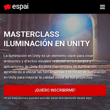
MASTERCLASS
ILUMINACIÓN EN UNITY
La iluminación en Unity es un elemento clave para crear
ambientes y efectos visuales realistas en los juegos y
aplicaciones de Unity. En esta masterclass de iluminación,
aprenderás a utilizar las herramientas y técnicas de iluminación
en Unity para mejorar la calidad visual de tus proyectos.
¡QUIERO INSCRIBIRME!
*Si ya eres alumno puedes solicitar plaza directamente desde aquí.