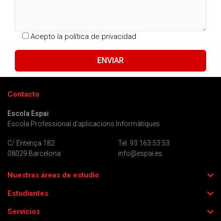
Acepto la
política de privacidad
Contacto
Escola Espai
Escola Professional d'aplicacions Informàtiques
C/ Entença 182
Tel. 93 163 53 53
08029 Barcelona
info@espai.es
Nuestras áreas de estudio
Estudiantes
Servicios