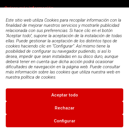
Quiero más información
Este sitio web utiliza Cookies para recopilar información con la
finalidad de mejorar nuestros servicios y mostrarle publicidad
relacionada con sus preferencias. Si hace clic en el botón
"Aceptar todo", supone la aceptación de la instalación de todas
ellas. Puede gestionar la aceptación de los distintos tipos de
cookies haciendo clic en “Configurar”. Así mismo tiene la
posibilidad de configurar su navegador pudiendo, si así lo
desea, impedir que sean instaladas en su disco duro, aunque
deberá tener en cuenta que dicha acción podrá ocasionar
dificultades de navegación en la página web. Puede consultar
más información sobre las cookies que utiliza nuestra web en
Acepto la
política de privacidad
nuestra
política de cookies.
Aceptar todo
© 2026
Escola Espai - Escola Professional d'Aplicacions
Informatiques
|
Condiciones de uso
|
Política Privacidad
|
Política
Rechazar
de cookies
Configurar