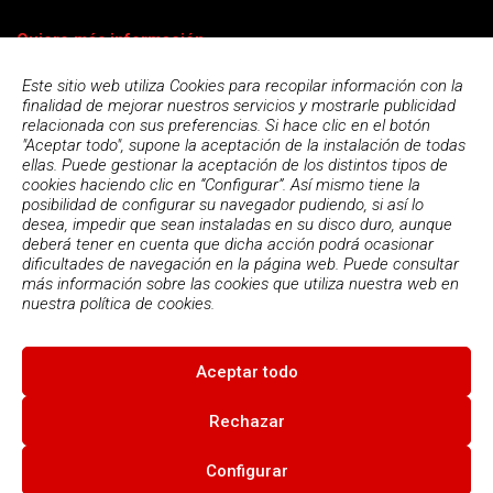
Quiero más información
Este sitio web utiliza Cookies para recopilar información con la
finalidad de mejorar nuestros servicios y mostrarle publicidad
relacionada con sus preferencias. Si hace clic en el botón
"Aceptar todo", supone la aceptación de la instalación de todas
ellas. Puede gestionar la aceptación de los distintos tipos de
cookies haciendo clic en “Configurar”. Así mismo tiene la
posibilidad de configurar su navegador pudiendo, si así lo
desea, impedir que sean instaladas en su disco duro, aunque
deberá tener en cuenta que dicha acción podrá ocasionar
dificultades de navegación en la página web. Puede consultar
más información sobre las cookies que utiliza nuestra web en
Acepto la
política de privacidad
nuestra
política de cookies.
Aceptar todo
© 2026
Escola Espai - Escola Professional d'Aplicacions
Informatiques
|
Condiciones de uso
|
Política Privacidad
|
Política
Rechazar
de cookies
Configurar