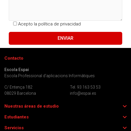
Acepto la
política de privacidad
Contacto
Escola Espai
Escola Professional d'aplicacions Informàtiques
C/ Entença 182
Tel. 93 163 53 53
08029 Barcelona
info@espai.es
Nuestras áreas de estudio
Estudiantes
Servicios