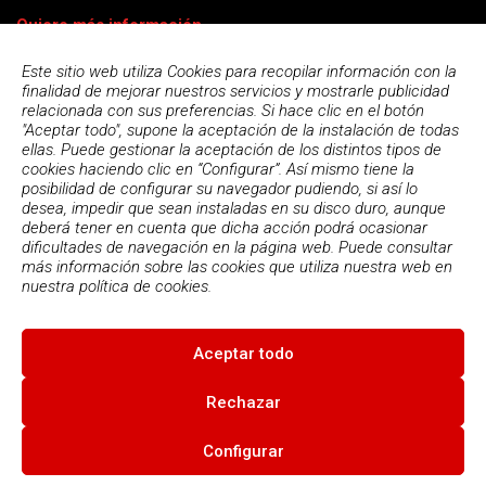
Quiero más información
Este sitio web utiliza Cookies para recopilar información con la
finalidad de mejorar nuestros servicios y mostrarle publicidad
relacionada con sus preferencias. Si hace clic en el botón
"Aceptar todo", supone la aceptación de la instalación de todas
ellas. Puede gestionar la aceptación de los distintos tipos de
cookies haciendo clic en “Configurar”. Así mismo tiene la
posibilidad de configurar su navegador pudiendo, si así lo
desea, impedir que sean instaladas en su disco duro, aunque
deberá tener en cuenta que dicha acción podrá ocasionar
dificultades de navegación en la página web. Puede consultar
más información sobre las cookies que utiliza nuestra web en
Acepto la
política de privacidad
nuestra
política de cookies.
Aceptar todo
© 2026
Escola Espai - Escola Professional d'Aplicacions
Informatiques
|
Condiciones de uso
|
Política Privacidad
|
Política
Rechazar
de cookies
Configurar