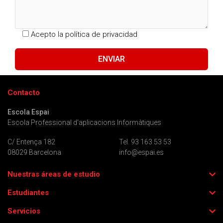
Acepto la
política de privacidad
Contacto
Escola Espai
Escola Professional d'aplicacions Informàtiques
C/ Entença 182
Tel. 93 163 53 53
08029 Barcelona
info@espai.es
Nuestras áreas de estudio
Estudiantes
Servicios