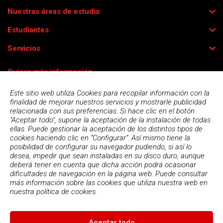
Nuestras áreas de estudio
Estudiantes
Servicios
Quiero más información
Este sitio web utiliza Cookies para recopilar información con la
finalidad de mejorar nuestros servicios y mostrarle publicidad
relacionada con sus preferencias. Si hace clic en el botón
"Aceptar todo", supone la aceptación de la instalación de todas
ellas. Puede gestionar la aceptación de los distintos tipos de
cookies haciendo clic en “Configurar”. Así mismo tiene la
posibilidad de configurar su navegador pudiendo, si así lo
desea, impedir que sean instaladas en su disco duro, aunque
deberá tener en cuenta que dicha acción podrá ocasionar
dificultades de navegación en la página web. Puede consultar
más información sobre las cookies que utiliza nuestra web en
Acepto la
política de privacidad
nuestra
política de cookies.
Aceptar todo