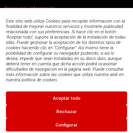
Quiero más información
Este sitio web utiliza Cookies para recopilar información con la
finalidad de mejorar nuestros servicios y mostrarle publicidad
relacionada con sus preferencias. Si hace clic en el botón
"Aceptar todo", supone la aceptación de la instalación de todas
ellas. Puede gestionar la aceptación de los distintos tipos de
cookies haciendo clic en “Configurar”. Así mismo tiene la
posibilidad de configurar su navegador pudiendo, si así lo
desea, impedir que sean instaladas en su disco duro, aunque
deberá tener en cuenta que dicha acción podrá ocasionar
dificultades de navegación en la página web. Puede consultar
más información sobre las cookies que utiliza nuestra web en
Acepto la
política de privacidad
nuestra
política de cookies.
Aceptar todo
© 2026
Escola Espai - Escola Professional d'Aplicacions
Informatiques
|
Condiciones de uso
|
Política Privacidad
|
Política
Rechazar
de cookies
Configurar